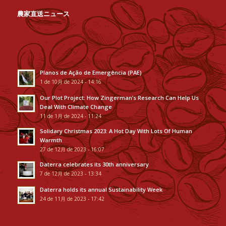
農家直送ニュース
Planos de Ação de Emergência (PAE)
1 de 10月 de 2024 - 14:16
Our Plot Project: How Zingerman’s Research Can Help Us
Deal With Climate Change
11 de 1月 de 2024 - 11:24
Solidary Christmas 2023: A Hot Day With Lots Of Human
Warmth
27 de 12月 de 2023 - 16:07
Daterra celebrates its 30th anniversary
7 de 12月 de 2023 - 13:34
Daterra holds its annual Sustainability Week
24 de 11月 de 2023 - 17:42