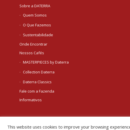
Sobre a DATERRA
Quem Somos
O Que Fazemos
Sustentabilidade
Onde Encontrar
Nossos Cafés
MASTERPIECES by Daterra
Collection Daterra
Daterra Classics
Fale com a Fazenda
Informativos
This website uses cookies to improve your browsing experienc
© Copyright 2016 - Daterra Coffee