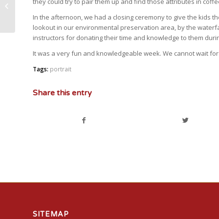
The Bean Academy â€“
they could try to pair them up and find those attributes in coffe
3rd Day
In the afternoon, we had a closing ceremony to give the kids the
lookout in our environmental preservation area, by the waterf
instructors for donating their time and knowledge to them duri
It was a very fun and knowledgeable week. We cannot wait fo
Tags:
portrait
Share this entry
SITEMAP