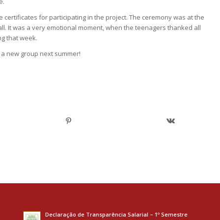
e.
 certificates for participating in the project. The ceremony was at the
all. It was a very emotional moment, when the teenagers thanked all
ng that week.
r a new group next summer!
Declaração de Transparência Salarial – 1º Semestre