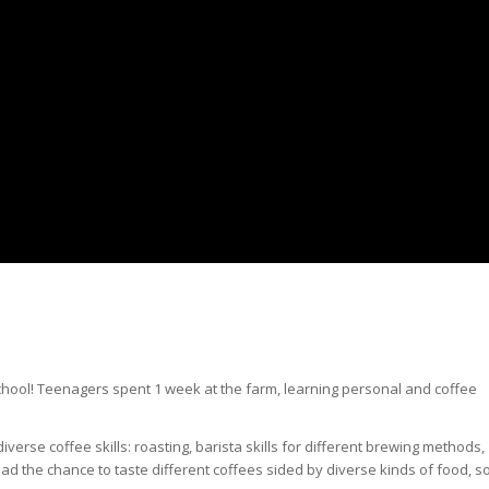
hool! Teenagers spent 1 week at the farm, learning personal and coffee
 diverse coffee skills: roasting, barista skills for different brewing methods,
 had the chance to taste different coffees sided by diverse kinds of food, s