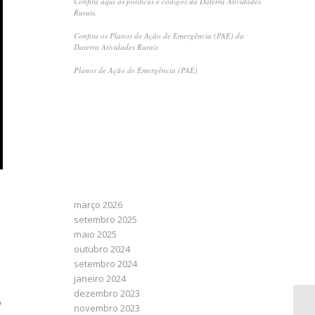
Confira aqui as políticas e códigos da Daterra Atividades
Rurais.
Confira os Planos de Ação de Emergência (PAE) da
Daterra Atividades Rurais
Planos de Ação de Emergência (PAE)
RECENT COMMENTS
ARCHIVES
março 2026
setembro 2025
maio 2025
outubro 2024
setembro 2024
janeiro 2024
dezembro 2023
o
novembro 2023