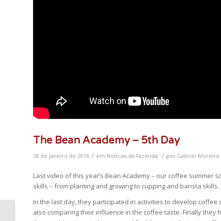
The Bean Academy – 5th Day
/
/
28 de janeiro de 2016
em
Notícias da Fazenda
por
Gabriel Moreira
Last video of this year’s Bean Academy – our coffee summer sc
skills – from planting and growing to cupping and barista skills.
In the last day, they participated in activities to develop coffee
also comparing their influence in the coffee taste. Finally they