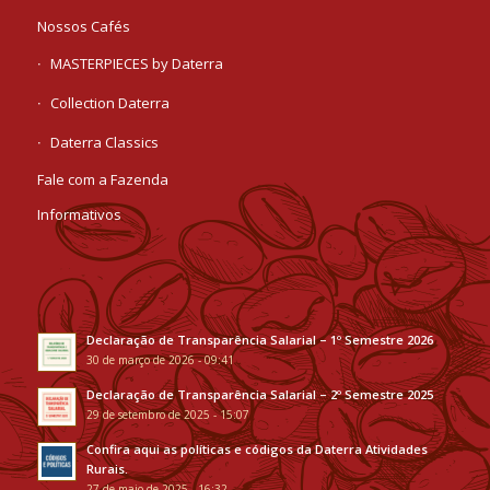
Nossos Cafés
MASTERPIECES by Daterra
Collection Daterra
Daterra Classics
Fale com a Fazenda
Informativos
Declaração de Transparência Salarial – 1º Semestre 2026
30 de março de 2026 - 09:41
Declaração de Transparência Salarial – 2º Semestre 2025
29 de setembro de 2025 - 15:07
Confira aqui as políticas e códigos da Daterra Atividades
Rurais.
27 de maio de 2025 - 16:32