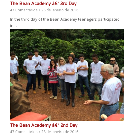
The Bean Academy â€“ 3rd Day
47 Comentários
/
28 de janeiro de 2016
In the third day of the Bean Academy teenagers participated
in…
The Bean Academy â€“ 2nd Day
47 Comentários
/
28 de janeiro de 2016