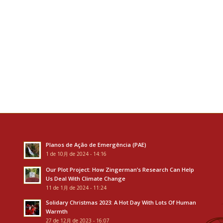
Planos de Ação de Emergência (PAE)
1 de 10月 de 2024 - 14:16
Our Plot Project: How Zingerman’s Research Can Help
Us Deal With Climate Change
11 de 1月 de 2024 - 11:24
Solidary Christmas 2023: A Hot Day With Lots Of Human
Warmth
27 de 12月 de 2023 - 16:07