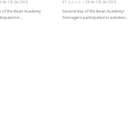
8 de 1月 de 2016
47 コメント
/
28 de 1月 de 2016
day of the Bean Academy
Second day of the Bean Academy!
ticipated in…
Teenagers participated in activities…