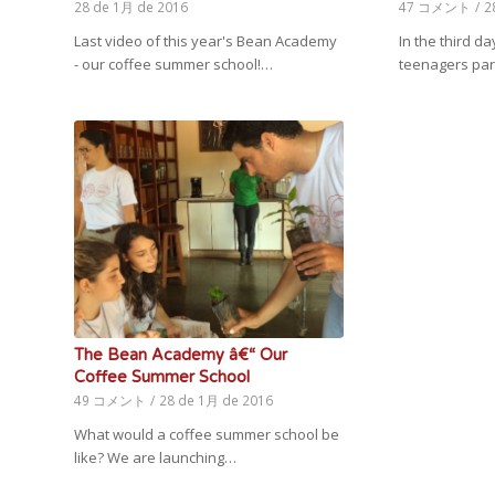
28 de 1月 de 2016
47 コメント
/
2
Last video of this year's Bean Academy
In the third 
- our coffee summer school!…
teenagers par
The Bean Academy â€“ Our
Coffee Summer School
49 コメント
/
28 de 1月 de 2016
What would a coffee summer school be
like? We are launching…