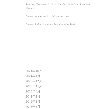
Solidary Christmas 2023: A Hot Day With Lots Of Human
Warmth
Daterra celebrates its 30th anniversary
Daterra holds its annual Sustainability Week
RECENT COMMENTS
ARCHIVES
2024年10月
2024年1月
2023年12月
2023年11月
2021年4月
2018年3月
2016年8月
2016年6月