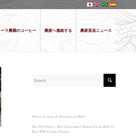
テーラ農園のコーヒー
農家へ連絡する
農家直送ニュース
SEARCH
RECENT POSTS
Planos de Ação de Emergência (PAE)
Our Plot Project: How Zingerman’s Research Can Help Us
Deal With Climate Change